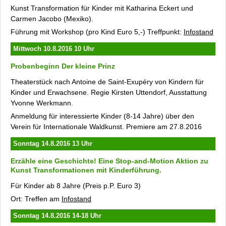
Internationaler Waldkunstpfad (Archiv)
Kunst Transformation für Kinder
mit Katharina Eckert und
Internationales Waldkunst Zentrum
Carmen Jacobo (Mexiko).
Anfahrt
Führung mit Workshop (pro Kind Euro 5,-) Treffpunkt:
Infostand
Newsletter
Mittwoch 10.8.2016 10 Uhr
Datenschutz
Probenbeginn
Der kleine Prinz
Kontakt
Theaterstück nach Antoine de Saint-Exupéry von Kindern für
Impressum
Kinder und Erwachsene. Regie Kirsten Uttendorf, Ausstattung
Yvonne Werkmann.
Anmeldung für interessierte Kinder (8-14 Jahre) über den
Verein für Internationale Waldkunst. Premiere am 27.8.2016
Sonntag 14.8.2016 13 Uhr
Erzähle eine Geschichte!
Eine Stop-and-Motion Aktion zu
Kunst Transformationen
mit Kinderführung.
Für Kinder ab 8 Jahre (Preis p.P. Euro 3)
Ort: Treffen am
Infostand
Sonntag 14.8.2016 14-18 Uhr