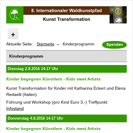
Aktuelle Seite:
Startseite
Kinderprogramm
Internationaler Waldkunstpfad
Kunst Transformation
Kinderprogramm
Programm
Dienstag 2.8.2016 14-17 Uhr
Künstler
431art: Interfere now
Kinder begegnen Künstlern
-
Kids meet Artists
Kunsttreffpunkt: Pink Tube
Kunst Transformation für Kinder
mit Katharina Eckert und Elena
Kinderprogramm
Redaelli (Italien).
Kataloge und Filme
Führung und Workshop (pro Kind Euro 3,-) Treffpunkt:
Infostand
Unterstützer und Sponsoren
Kooperationspartner
Donnerstag 4.8.2016 14-17 Uhr
Presse
Kinder begegnen Künstlern
-
Kids meet Artists