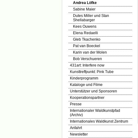
Andrea Löfke
Sabine Maier
Dutes Miller und Stan
Shellabarger
Kees Ouwens
Elena Redaelli
Gleb Tkachenko
Pat van Boeckel
Karin van der Molen
Bob Verschueren
431art: Interfere now
Kunsttreffpunkt: Pink Tube
Kinderprogramm
Kataloge und Filme
Unterstützer und Sponsoren
Kooperationspartner
Presse
Internationaler Waldkunstpfad
(Archiv)
Internationales Waldkunst Zentrum
Anfahrt
Newsletter