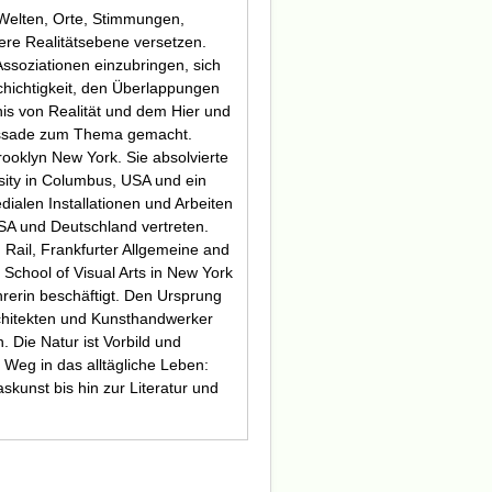
 Welten, Orte, Stimmungen,
ere Realitätsebene versetzen.
Assoziationen einzubringen, sich
lschichtigkeit, den Überlappungen
nis von Realität und dem Hier und
ssade
zum Thema gemacht.
rooklyn New York. Sie absolvierte
sity in Columbus, USA und ein
ialen Installationen und Arbeiten
USA und Deutschland vertreten.
 Rail, Frankfurter Allgemeine and
e School of Visual Arts in New York
hrerin beschäftigt. Den Ursprung
rchitekten und Kunsthandwerker
 Die Natur ist Vorbild und
 Weg in das alltägliche Leben:
askunst bis hin zur Literatur und