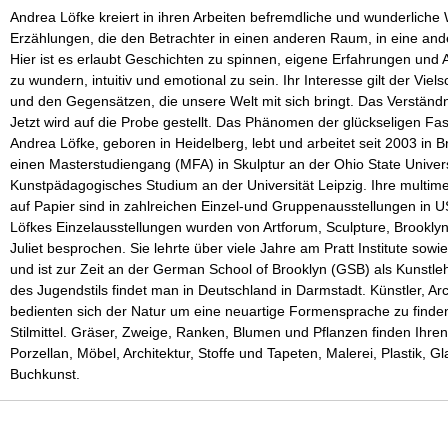
Andrea Löfke kreiert in ihren Arbeiten befremdliche und wunderliche
Erzählungen, die den Betrachter in einen anderen Raum, in eine and
Hier ist es erlaubt Geschichten zu spinnen, eigene Erfahrungen und 
zu wundern, intuitiv und emotional zu sein. Ihr Interesse gilt der Vie
und den Gegensätzen, die unsere Welt mit sich bringt. Das Verständ
Jetzt wird auf die Probe gestellt. Das Phänomen der
glückseligen Fa
Andrea Löfke, geboren in Heidelberg, lebt und arbeitet seit 2003 in B
einen Masterstudiengang (MFA) in Skulptur an der Ohio State Univer
Kunstpädagogisches Studium an der Universität Leipzig. Ihre multimed
auf Papier sind in zahlreichen Einzel-und Gruppenausstellungen in 
Löfkes Einzelausstellungen wurden von Artforum, Sculpture, Brooklyn
Juliet besprochen. Sie lehrte über viele Jahre am Pratt Institute sowi
und ist zur Zeit an der German School of Brooklyn (GSB) als Kunstle
des Jugendstils findet man in Deutschland in Darmstadt. Künstler, A
bedienten sich der Natur um eine neuartige Formensprache zu finden.
Stilmittel. Gräser, Zweige, Ranken, Blumen und Pflanzen finden Ihren
Porzellan, Möbel, Architektur, Stoffe und Tapeten, Malerei, Plastik, Gl
Buchkunst.