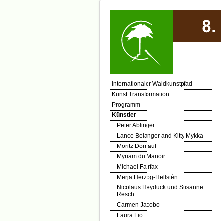
Internationaler Waldkunstpfad
Kunst Transformation
Programm
Künstler
Peter Ablinger
Lance Belanger and Kitty Mykka
Moritz Dornauf
Myriam du Manoir
Michael Fairfax
Merja Herzog-Hellstén
Nicolaus Heyduck und Susanne
Resch
Carmen Jacobo
Laura Lio